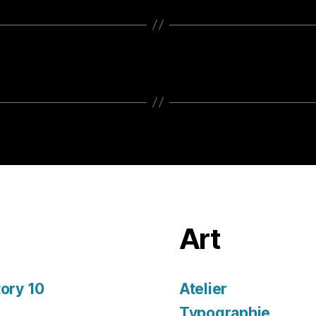
Art
tory 10
Atelier
Typographie