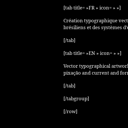
[tab title= »FR » icon= » »]
Création typographique vector
brésiliens et des systèmes d
[/tab]
[tab title= »EN » icon= » »]
Vector typographical artwork 
pixação and current and for
[/tab]
[/tabgroup]
[/row]