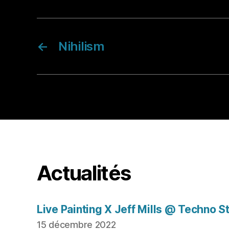
←
Nihilism
Actualités
Live Painting X Jeff Mills @ Techno S
15 décembre 2022