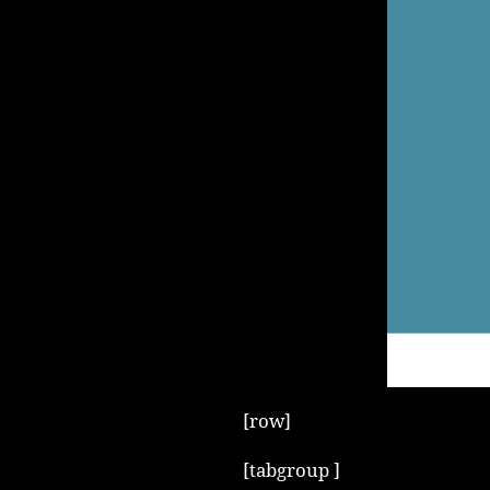
[row]
[tabgroup ]