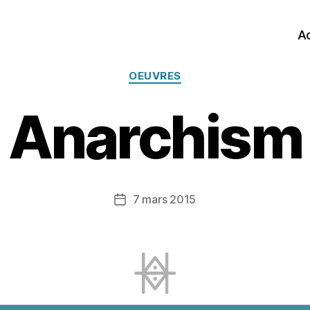
Ac
Catégories
OEUVRES
Anarchism
7 mars 2015
Date
de
l’article