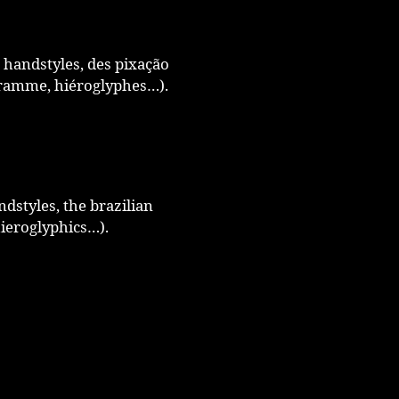
s handstyles, des pixação
ogramme, hiéroglyphes…).
ndstyles, the brazilian
ieroglyphics…).