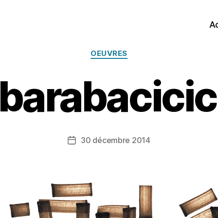
Ac
Catégories
OEUVRES
arabacici
30 décembre 2014
Date
de
l’article