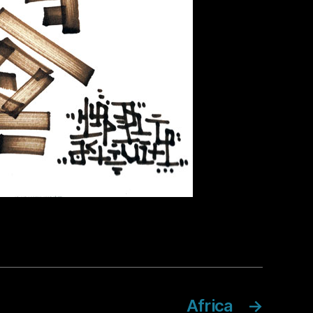
Africa
→