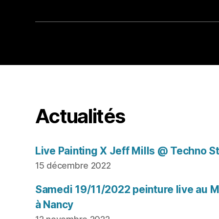
Actualités
Live Painting X Jeff Mills @ Techno S
15 décembre 2022
Samedi 19/11/2022 peinture live au Mu
à Nancy