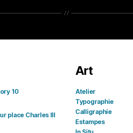
Art
tory 10
Atelier
Typographie
Calligraphie
r place Charles III
Estampes
In Situ