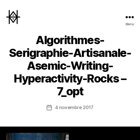
Menu
Hyperactivity
Algorithmes-
Serigraphie-Artisanale-
Asemic-Writing-
Hyperactivity-Rocks –
7_opt
4 novembre 2017
Date
de
l’article