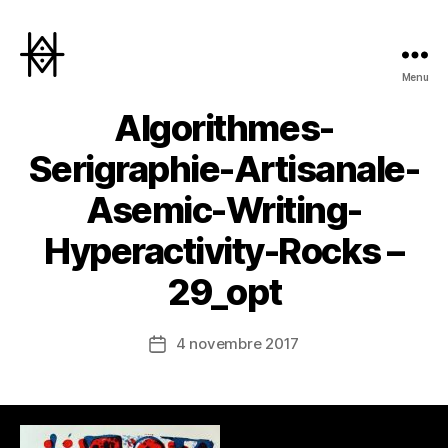
Menu
Hyperactivity
Algorithmes-
Serigraphie-Artisanale-
Asemic-Writing-
Hyperactivity-Rocks –
29_opt
4 novembre 2017
Date
de
l’article