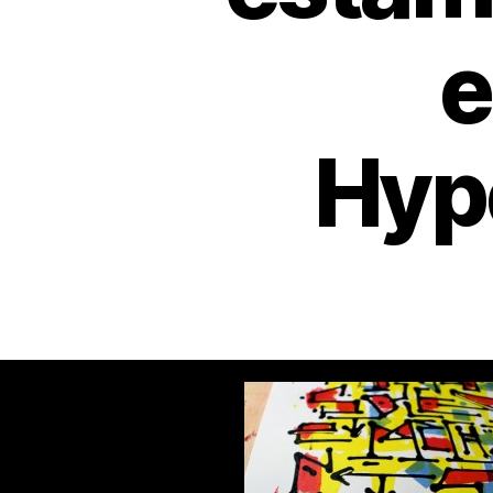
e
Hype