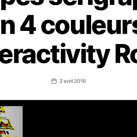
n 4 couleur
ractivity 
2 avril 2016
Date
de
l’article