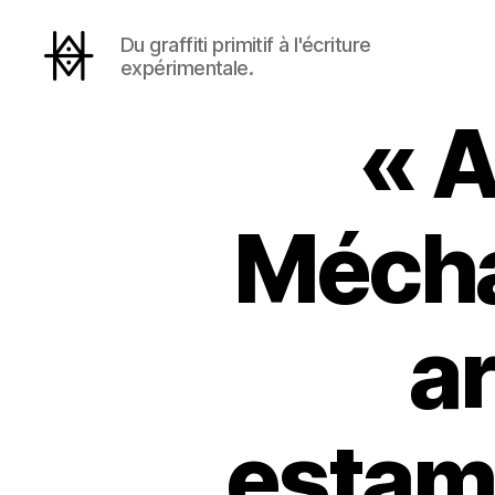
Du graffiti primitif à l'écriture
expérimentale.
Hyperactivity
« A
Mécha
ar
estam