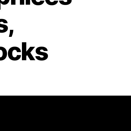
s,
Rocks