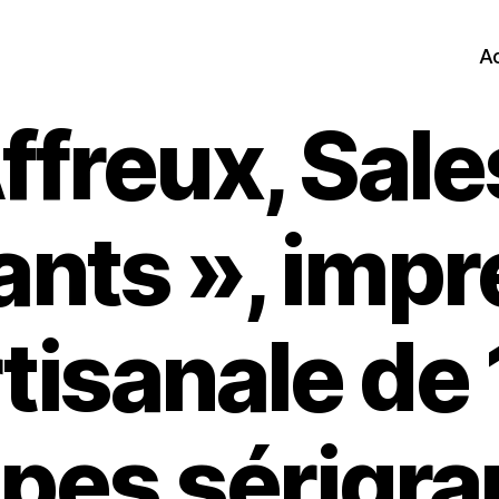
Ac
ffreux, Sale
nts », impr
tisanale de
pes sérigra