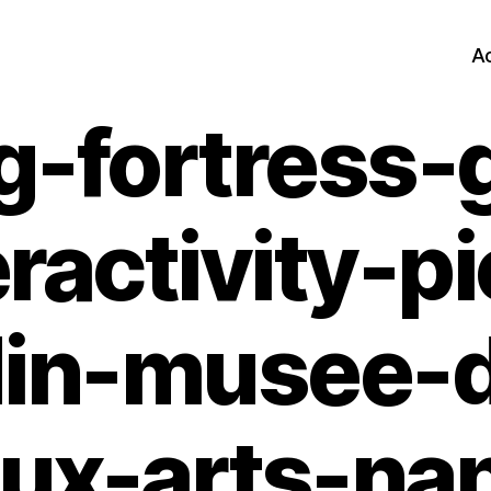
Ac
g-fortress-g
ractivity-pi
din-musee-
ux-arts-na