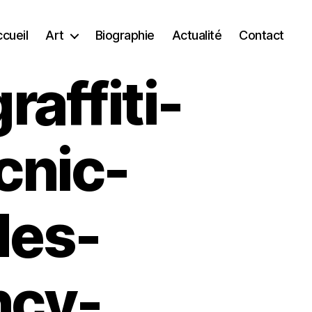
cueil
Art
Biographie
Actualité
Contact
raffiti-
cnic-
des-
ncy-