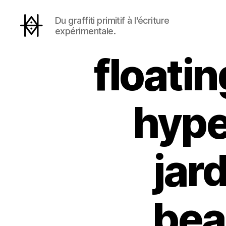
Du graffiti primitif à l'écriture
expérimentale.
Hyperactivity
floatin
hype
jar
bea