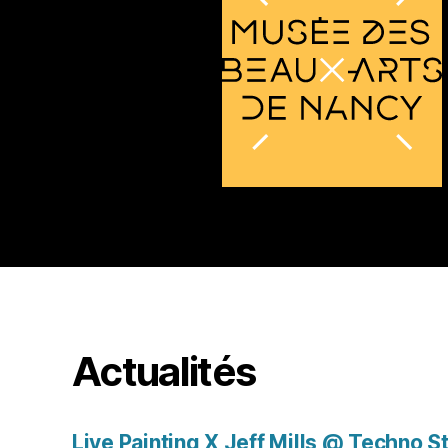
Actualités
Live Painting X Jeff Mills @ Techno S