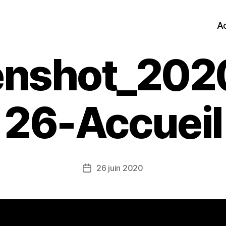
Ac
enshot_202
26-Accueil
26 juin 2020
Date
de
l’article