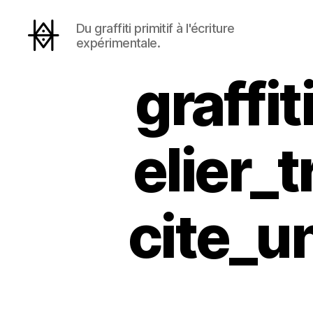
Du graffiti primitif à l'écriture
expérimentale.
Hyperactivity
graffi
elier_
cite_u