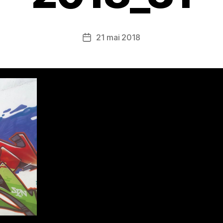
21 mai 2018
Date
de
l’article