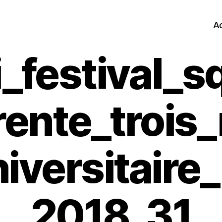
Ac
ti_festival_s
trente_trois
niversitaire
2018_31