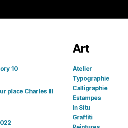
Art
tory 10
Atelier
Typographie
Calligraphie
r place Charles III
Estampes
In Situ
Graffiti
2022
Peintures