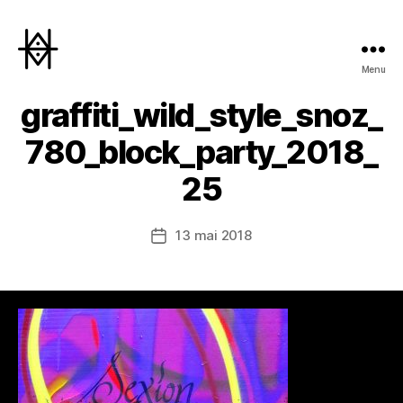
Menu
Hyperactivity
graffiti_wild_style_snoz_
780_block_party_2018_
25
13 mai 2018
Date
de
l’article