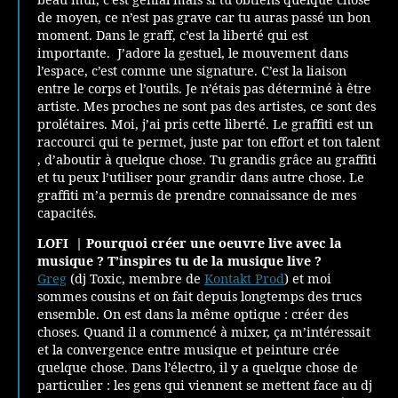
beau mur, c’est génial mais si tu obtiens quelque chose
de moyen, ce n’est pas grave car tu auras passé un bon
moment. Dans le graff, c’est la liberté qui est
importante. J’adore la gestuel, le mouvement dans
l’espace, c’est comme une signature. C’est la liaison
entre le corps et l’outils. Je n’étais pas déterminé à être
artiste. Mes proches ne sont pas des artistes, ce sont des
prolétaires. Moi, j’ai pris cette liberté. Le graffiti est un
raccourci qui te permet, juste par ton effort et ton talent
, d’aboutir à quelque chose. Tu grandis grâce au graffiti
et tu peux l’utiliser pour grandir dans autre chose. Le
graffiti m’a permis de prendre connaissance de mes
capacités.
LOFI |
Pourquoi créer une oeuvre live avec la
musique ? T’inspires tu de la musique live ?
Greg
(dj Toxic, membre de
Kontakt Prod
) et moi
sommes cousins et on fait depuis longtemps des trucs
ensemble. On est dans la même optique : créer des
choses. Quand il a commencé à mixer, ça m’intéressait
et la convergence entre musique et peinture crée
quelque chose. Dans l’électro, il y a quelque chose de
particulier : les gens qui viennent se mettent face au dj