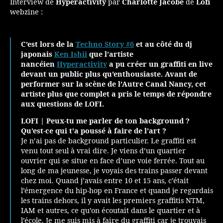
Interview de
Hyperactivity
par
Charlotte Jacobé
de
Lofi
webzine :
C’est lors de la
Techno Story #6
et au côté du dj
japonais
Ken Ishii
que l’artiste
nancéien
Hyperactivity
a pu créer un graffiti en live
devant un public plus qu’enthousiaste. Avant de
performer sur la scène de l’Autre Canal Nancy, cet
artiste plus que complet a pris le temps de répondre
aux questions de LOFI.
LOFI | Peux-tu me parler de ton background ?
Qu’est-ce qui t’a poussé à faire de l’art ?
Je n’ai pas de background particulier. Le graffiti est
venu tout seul à vrai dire. Je viens d’un quartier
ouvrier qui se situe en face d’une voie ferrée. Tout au
long de ma jeunesse, je voyais des trains passer devant
chez moi. Quand j’avais entre 10 et 15 ans, c’était
l’émergence du hip-hop en France et quand je regardais
les trains dehors, il y avait les premiers graffitis NTM,
IAM et autres, ce qu’on écoutait dans le quartier et à
l’école. Je me suis mis à faire du graffiti car je trouvais