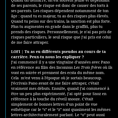
Quand on démarre, on est souvent jeune et dépendant
de ses parents, le risque est donc de causer des torts à
ses parents. Les risques dépendent notamment de ton
âge : quand tu es majeur, tu as des risques plus élevés.
Quand tu peins sur des trains, la sanction est plus forte.
Plus tu augmentes en grade dans le graffiti, plus tu
prends des risques. Personnellement, je n’ai pas pris de
risques particuliers, le seul risque que j’ai pris est celui
de me faire attraper.
LOFI |
Tu as eu différents pseudos au cours de ta
carrière. Peux-tu nous les expliquer ?
J’ai commencé il y a une vingtaine d’années avec Pano
en référence au film des Inconnus
Les Trois frères
où ils
vont en soirée et prennent des ecsta du même nom.
Cela m’est venu à l’époque où je sortais beaucoup.
J’écrivais Pano avant de me faire attraper, c’était
vraiment mes débuts. Ensuite, quand j’ai commencé à
être un peu plus expérimenté, j’ai opté pour Snoz en
référence à la touche du réveil snooze. C’était
simplement de bonnes lettres d’un point de vue
esthétique car le “s” et le “z” sont quasiment les mêmes
lettres architecturalement parlant. Le “o” peut aussi