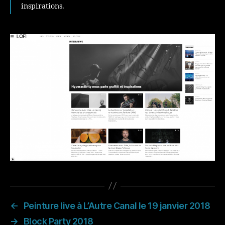
inspirations.
←
Peinture live à L’Autre Canal le 19 janvier 2018
→
Block Party 2018