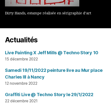
Dirty Hands, estampe réalisée en sérigraphie d’art
Actualités
Live Painting X Jeff Mills @ Techno Story 10
15 décembre 2022
Samedi 19/11/2022 peinture live au Mur place
Charles III à Nancy
12 novembre 2022
Graffiti Live @ Techno Story le 29/1/2022
22 décembre 2021