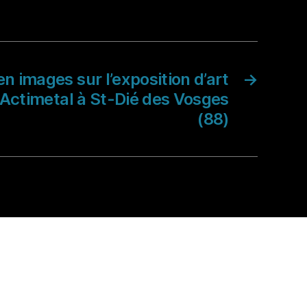
n images sur l’exposition d’art
→
Actimetal à St-Dié des Vosges
(88)