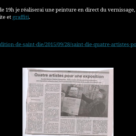
 de 19h je réaliserai une peinture en direct du vernissage
ite et
graffiti
.
ition-de-saint-die/2015/09/28/saint-die-quatre-artistes-p