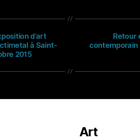
xposition d’art
Retour e
timetal à Saint-
contemporain 
obre 2015
Art