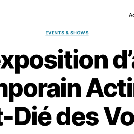
Ac
Catégories
EVENTS & SHOWS
exposition d’
porain Acti
t-Dié des V