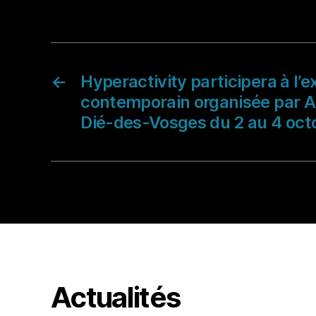
←
Hyperactivity participera à l’e
contemporain organisée par Ac
Dié-des-Vosges du 2 au 4 oct
Actualités