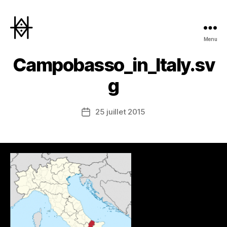
Menu
Hyperactivity
Campobasso_in_Italy.sv
g
25 juillet 2015
Date
de
l’article