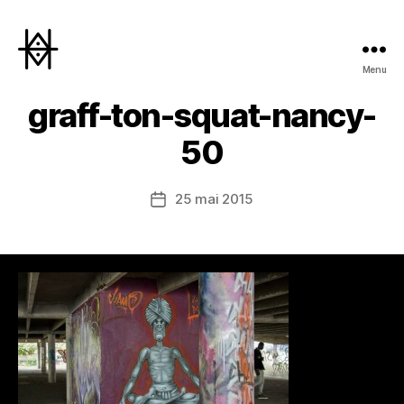
Menu
Hyperactivity
graff-ton-squat-nancy-
50
25 mai 2015
Date
de
l’article