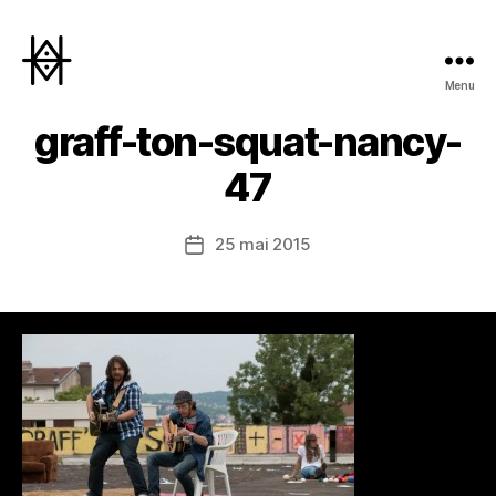
Menu
Hyperactivity
graff-ton-squat-nancy-
47
25 mai 2015
Date
de
l’article