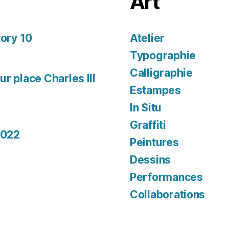
Art
tory 10
Atelier
Typographie
Calligraphie
r place Charles III
Estampes
In Situ
Graffiti
2022
Peintures
Dessins
Performances
Collaborations