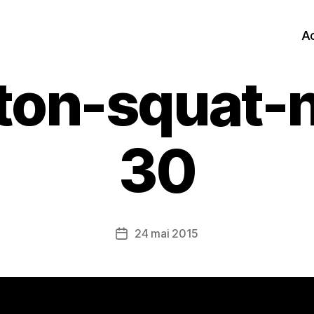
Ac
-ton-squat-
30
24 mai 2015
Date
de
l’article