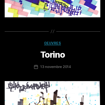
Catégories
OEUVRES
Torino
13 novembre 2014
Date
de
l’article