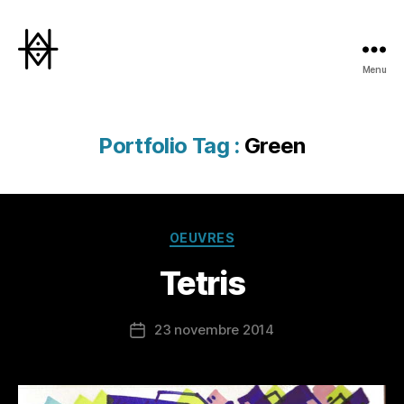
Menu
Hyperactivity
Portfolio Tag :
Green
Catégories
OEUVRES
Tetris
23 novembre 2014
Date
de
l’article