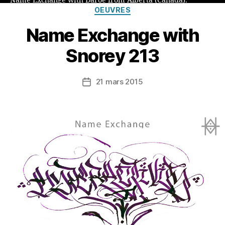
Name Exchange with Daroe from Alberta (Canada).
Catégories
OEUVRES
Name Exchange with
Snorey 213
21 mars 2015
Date
de
l’article