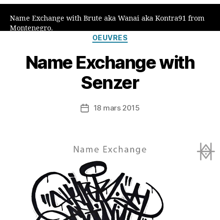
Name Exchange with Brute aka Wanai aka Kontra91 from
Montenegro.
Catégories
OEUVRES
Name Exchange with
Senzer
18 mars 2015
Date
de
l’article