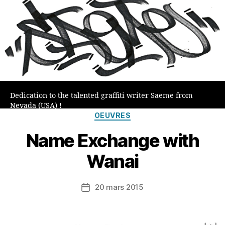
Dedication to the talented graffiti writer Saeme from
Nevada (USA) !
Catégories
OEUVRES
Name Exchange with
Wanai
20 mars 2015
Date
de
l’article