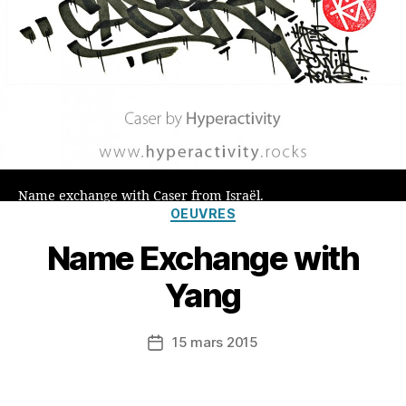
Name exchange with Caser from Israël.
Catégories
OEUVRES
Name Exchange with
Yang
15 mars 2015
Date
de
l’article