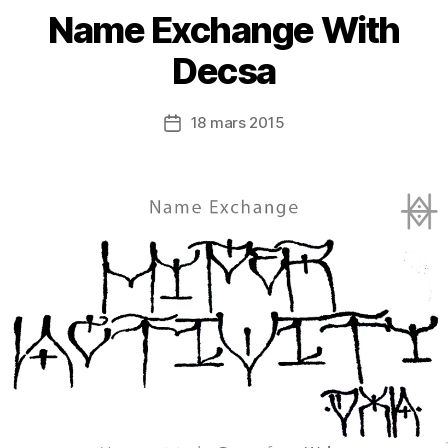
Name Exchange With
Decsa
18 mars 2015
Date
de
l’article